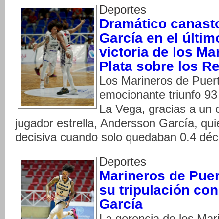
Deportes
Dramático canast
García en el últim
victoria de los Ma
Plata sobre los R
Los Marineros de Puert
emocionante triunfo 93
La Vega, gracias a un 
jugador estrella, Andersson García, qu
decisiva cuando solo quedaban 0.4 dé
Deportes
Marineros de Puer
su tripulación co
García
La gerencia de los Mar