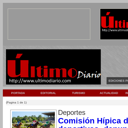
EDICIONES P
PORTADA
EDITORIAL
TURISMO
ACTUALIDAD
I
(Pagina 1 de 1)
Deportes
Comisión Hípica 