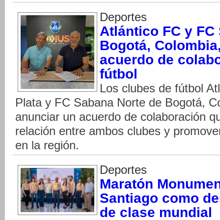
Deportes
Atlántico FC y FC
Bogotá, Colombia,
acuerdo de colabo
fútbol
Los clubes de fútbol At
Plata y FC Sabana Norte de Bogotá, C
anunciar un acuerdo de colaboración qu
relación entre ambos clubes y promover 
en la región.
Deportes
Maratón Monument
Santiago como de
de clase mundial