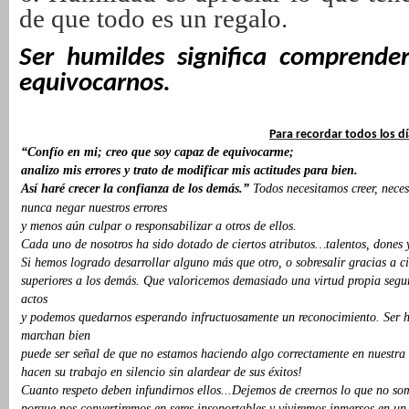
de que todo es un regalo.
Ser humildes significa comprend
equivocarnos.
Para recordar todos los d
“Confío en mi; creo que soy capaz de equivocarme;
analizo mis errores y trato de modificar mis actitudes para bien.
Así haré crecer la confianza de los demás.”
Todos necesitamos creer, nece
nunca negar nuestros errores
y menos aún culpar o responsabilizar a otros de ellos.
Cada uno de nosotros ha sido dotado de ciertos atributos…talentos, dones y
Si hemos logrado desarrollar alguno más que otro, o sobresalir gracias a ci
superiores a los demás. Que valoricemos demasiado una virtud propia seguro
actos
y podemos quedarnos esperando infructuosamente un reconocimiento.
Ser 
marchan bien
puede ser señal de que no estamos haciendo algo correctamente en nuestra 
hacen su trabajo en silencio sin alardear de sus éxitos!
Cuanto respeto deben infundirnos ellos...Dejemos de creernos lo que no so
porque nos convertiremos en seres insoportables y viviremos inmersos en un